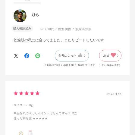
ひら
購入確認済み
年代:
30代
性別:
男性
肌質:
乾燥肌
乾燥肌の私には合ってました。またリピートしたいです
参考になった
0
Like!
0
※お客様の嬉しいお声を選び、掲載しています。（一部、編集も含む）
2026.3.14
サイズ：250g
商品を気に入ったポイントはなんですか？
:成分
使った満足度
:★★★★★