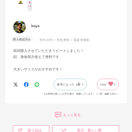
koya
購入確認済み
年代:
30代
性別:
男性
肌質:
乾燥肌
前回購入させていただきリピートしました！
顔、身体両方使えて便利です
大きいサイズがおすすめです！
参考になった
0
Like!
0
※お客様の嬉しいお声を選び、掲載しています。（一部、編集も含む）
もっと見る
絞り込み
表示：新しい順