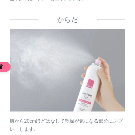
の技術を採用
うるおい浸透カプセルが角層の深くまで届き、キメをふ
からだ
っくらと整えます。
あなたの肌へのおもいやり
アレルギーテスト、敏感肌の方の協力によるパッチテス
ト済み、 スティンギング(皮膚刺激感)テスト済み、無香
料、無着色、 アルコール(エチルアルコール)フリー、低
刺激処方
※すべてのかたにアレルギーや皮膚刺激が起きない、刺激感
がないというわけではありません。
肌から20cmほどはなして乾燥が気になる部分にスプ
レーします。