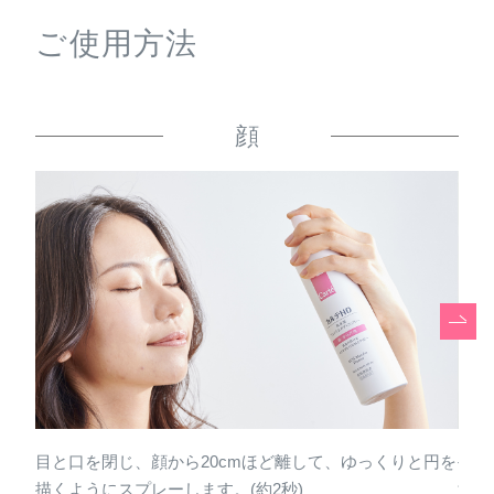
率で組み合わせた保湿成分です。
ご使用方法
※セラミド類似ポリマーはグリセリル-N-(2-メタクリロイルオ
キシエチル)カルバメート・メタクリル酸ステアリル共重合
体、3つのアミノ酸はセリン・テアニン・アセチルヒドロキ
顔
シプロリンです。
まろやかなタッチでやさしくなじみ、あれ
がちな肌もしっとりなめらかに
エモリエントオイルを高配合することで実現できた、ま
ろやかでやさしい使い心地。 うるおいに満ちたしっとり
なめらかな肌にみちびきます。 過酷な乾燥環境下でも長
時間うるおいが持続し、 生き生きとした健やかな肌へと
育みます。
使うたびに肌のうるおいが高まるこだわり
目と口を閉じ、顔から20cmほど離して、ゆっくりと円を
手の
描くようにスプレーします。(約2秒)
す。