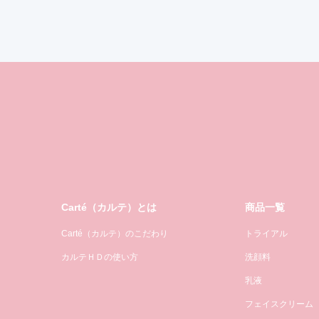
Carté（カルテ）とは
商品一覧
Carté（カルテ）のこだわり
トライアル
カルテＨＤの使い方
洗顔料
乳液
フェイスクリーム