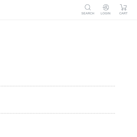
SEARCH
LOGIN
CART
ログイン
マイページ
新規会員登録
注文履歴
お気に入り
マイページ
毛穴
ボディケア
トライアル
つめかえ
注文履歴
ア
お気に入り