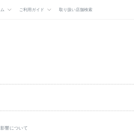
ラム
ご利用ガイド
取り扱い店舗検索
肌悩み
ム
ご利用ガイドTOP
ビューティコラム
はじめてのかたへ
分図鑑
お客様サポート
カルテＨＤ王国マンガ
定期便とは
乾燥・カサつきが気になる（乾燥ケア）
ポイントプログラム
インタビュー
よくあるご質問
キーワード
乾燥・テカリ・毛穴が気になる（バランスケア）
集
ギフトラッピング
CMギャラリー
カサつき
テカリ
商品一覧
ハンドケ
ケ
送影響について