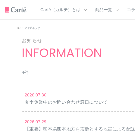
Carté（カルテ）とは
商品一覧
コ
TOP
> お知らせ
カテゴリー一覧
Carté（カルテ）のこだわり
ドクターズコラ
カルテＨＤの使い方
美肌を支える成
お知らせ
トライアル
クレンジング
INFORMATION
美肌マンガ
洗顔料
化粧水
スキンケア用語
乳液
オールインワン
フェイスクリーム
ミスト化粧水
4
件
バーム
UVケア
ボディウォッシュ
フェイス＆ボディ
ア
2026.07.30
ハンドクリーム
すべての商品
夏季休業中のお問い合わせ窓口について
2026.07.29
【重要】熊本県熊本地方を震源とする地震による配