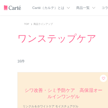
Carté（カルテ）とは
商品一覧
コ
カテゴリー一覧
Carté（カルテ）のこだわり
ドクターズコラ
TOP
商品ラインアップ
カルテＨＤの使い方
美肌を支える成
トライアル
クレンジング
ワンステップケア
美肌マンガ
洗顔料
化粧水
スキンケア用語
乳液
オールインワン
フェイスクリーム
ミスト化粧水
バーム
UVケア
16
件
ボディウォッシュ
フェイス＆ボディ
ア
ハンドクリーム
すべての商品
シワ改善・シミ予防ケア 高保湿オー
ルインワンゲル
リンクル＆ホワイトケア モイスチュアゲル