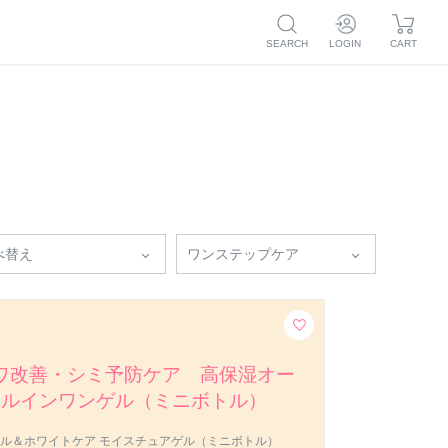
SEARCH
LOGIN
CART
ログイン
マイページ
新規会員登録
注文履歴
お気に入り
マイページ
毛穴
ボディケア
トライアル
つめかえ
注文履歴
ア
お気に入り
べ替え
ワンステップケア
ワ改善・シミ予防ケア 高保湿オー
ルインワンゲル（ミニボトル）
ル＆ホワイトケア モイスチュアゲル（ミニボトル）