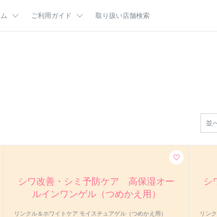
ラム
ご利用ガイド
取り扱い店舗検索
肌悩み
ム
ご利用ガイドTOP
ビューティコラム
はじめてのかたへ
分図鑑
お客様サポート
カルテＨＤ王国マンガ
定期便とは
乾燥・カサつきが気になる（乾燥ケア）
ポイントプログラム
インタビュー
よくあるご質問
キーワード
乾燥・テカリ・毛穴が気になる（バランスケア）
集
ギフトラッピング
CMギャラリー
カサつき
テカリ
商品一覧
ハンドケ
並
ケ
シワ改善・シミ予防ケア 高保湿オー
シ
ルインワンゲル（つめかえ用）
リンクル＆ホワイトケア モイスチュアゲル（つめかえ用）
リンク