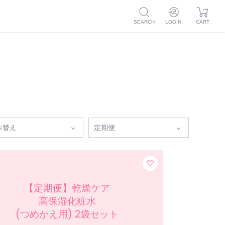
SEARCH
LOGIN
CART
ログイン
マイページ
新規会員登録
注文履歴
お気に入り
マイページ
毛穴
ボディケア
トライアル
つめかえ
注文履歴
ア
お気に入り
べ替え
定期便
【定期便】乾燥ケア
高保湿化粧水
(つめかえ用) 2袋セット