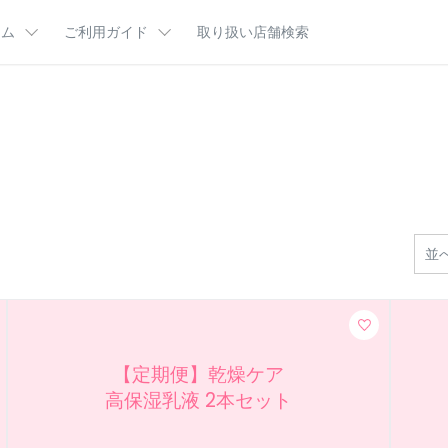
ラム
ご利用ガイド
取り扱い店舗検索
肌悩み
ム
ご利用ガイドTOP
ビューティコラム
はじめてのかたへ
分図鑑
お客様サポート
カルテＨＤ王国マンガ
定期便とは
乾燥・カサつきが気になる（乾燥ケア）
ポイントプログラム
インタビュー
よくあるご質問
キーワード
乾燥・テカリ・毛穴が気になる（バランスケア）
集
ギフトラッピング
CMギャラリー
カサつき
テカリ
商品一覧
ハンドケ
並
ケ
【定期便】乾燥ケア
高保湿乳液 2本セット