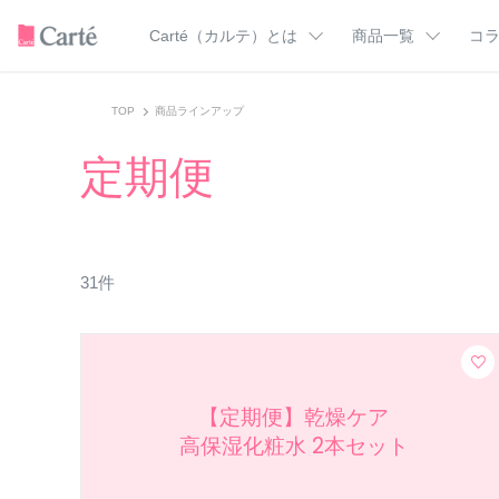
Carté（カルテ）とは
商品一覧
コ
カテゴリー一覧
Carté（カルテ）のこだわり
ドクターズコラ
TOP
商品ラインアップ
カルテＨＤの使い方
美肌を支える成
トライアル
クレンジング
定期便
美肌マンガ
洗顔料
化粧水
スキンケア用語
乳液
オールインワン
フェイスクリーム
ミスト化粧水
バーム
UVケア
31
件
ボディウォッシュ
フェイス＆ボディ
ア
ハンドクリーム
すべての商品
【定期便】乾燥ケア
高保湿化粧水 2本セット