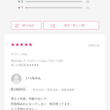
★
2
(0)
★
1
(1)
絞り込み
表示：新しい順
2026.2.8
サイズ：150g
商品を気に入ったポイントはなんですか？
:成分
使った満足度
:★★★★★
いっちゃん
購入確認済み
年代:
50代
性別:
女性
肌質:
乾燥肌
寒さと乾燥、年齢のせいで
乾燥肌あれになってしまい、毎日使ってます。
もう手放せません！