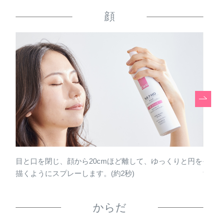
体、3つのアミノ酸はセリン・テアニン・アセチルヒドロキ
顔
シプロリンです。
まろやかなタッチでやさしくなじみ、あれ
がちな肌もしっとりなめらかに
エモリエントオイルを高配合することで実現できた、ま
ろやかでやさしい使い心地。 うるおいに満ちたしっとり
なめらかな肌にみちびきます。 過酷な乾燥環境下でも長
時間うるおいが持続し、 生き生きとした健やかな肌へと
育みます。
使うたびに肌のうるおいが高まるこだわり
目と口を閉じ、顔から20cmほど離して、ゆっくりと円を
手の
描くようにスプレーします。(約2秒)
す。
の技術を採用
うるおい浸透カプセルが角層の深くまで届き、キメをふ
からだ
っくらと整えます。