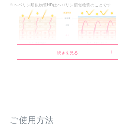
※ヘパリン類似物質HDはヘパリン類似物質のことです
続きを見る
肌あれしやすい乾燥肌に、全方位からアプ
ローチ
肌あれ防止有効成分(グリチルリチン酸ジカリウム)と、
うるおいバリアCPXを配合。
※うるおいバリアCPXはグリセリルグルコシド・セラミド類
似ポリマー・3つのアミノ酸・濃グリセリンをこだわりの比
率で組み合わせた保湿成分です。
ご使用方法
※セラミド類似ポリマーはグリセリル-N-(2-メタクリロイルオ
キシエチル)カルバメート・メタクリル酸ステアリル共重合