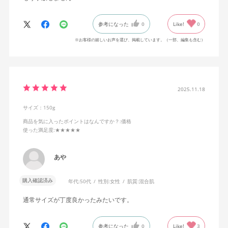
参考になった
0
Like!
0
※お客様の嬉しいお声を選び、掲載しています。（一部、編集も含む）
2025.11.18
サイズ：150g
商品を気に入ったポイントはなんですか？
:価格
使った満足度
:★★★★★
あや
購入確認済み
年代:
50代
性別:
女性
肌質:
混合肌
通常サイズが丁度良かったみたいです。
参考になった
0
Like!
3