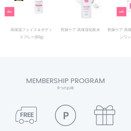
高保湿フェイス＆ボディ
乾燥ケア 高保湿化粧水
乾燥ケア 高
スプレー(60g)
ンワ
MEMBERSHIP PROGRAM
5つのお得