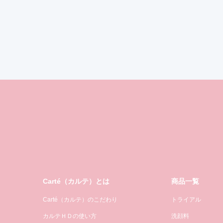
Carté（カルテ）とは
商品一覧
Carté（カルテ）のこだわり
トライアル
カルテＨＤの使い方
洗顔料