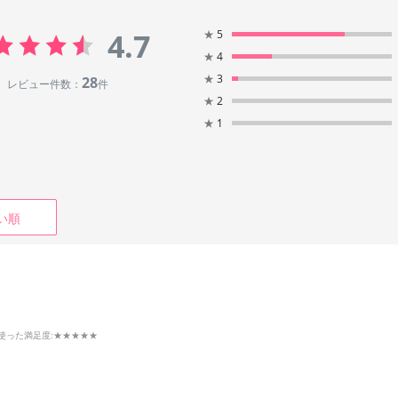
4.7
★
5
★
4
★
3
28
レビュー件数：
件
★
2
★
1
い順
使った満足度
:★★★★★