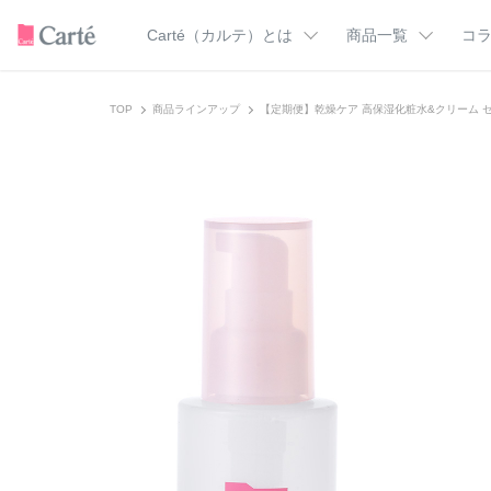
Carté（カルテ）とは
商品一覧
コ
カテゴリー一覧
Carté（カルテ）のこだわり
ドクターズコラ
TOP
商品ラインアップ
【定期便】乾燥ケア 高保湿化粧水&クリーム 
カルテＨＤの使い方
美肌を支える成
トライアル
クレンジング
美肌マンガ
洗顔料
化粧水
スキンケア用語
乳液
オールインワン
フェイスクリーム
ミスト化粧水
バーム
UVケア
ボディウォッシュ
フェイス＆ボディ
ア
ハンドクリーム
すべての商品