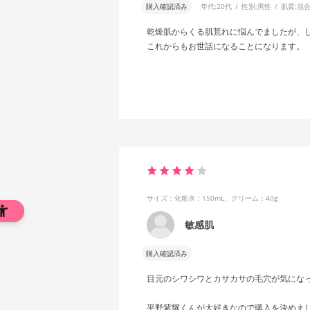
購入確認済み
年代:
20代
性別:
男性
肌質:
混
乾燥肌からくる肌荒れに悩んでましたが、
これからもお世話になることになります。
サイズ：化粧水：150mL、クリーム：40g
敏感肌
購入確認済み
目元のシワシワとカサカサの毛穴が気にな
平野紫耀くんが大好きなので購入を決めま