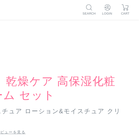
SEARCH
LOGIN
CART
ログイン
マイページ
新規会員登録
注文履歴
お気に入り
マイページ
毛穴
ボディケア
トライアル
つめかえ
注文履歴
ア
お気に入り
】乾燥ケア 高保湿化粧
ーム セット
チュア ローション&モイスチュア クリ
レビューを見る