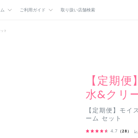
ラム
ご利用ガイド
取り扱い店舗検索
肌悩み
ム
ご利用ガイドTOP
ビューティコラム
はじめてのかたへ
セット
分図鑑
お客様サポート
カルテＨＤ王国マンガ
定期便とは
乾燥・カサつきが気になる（乾燥ケア）
ポイントプログラム
インタビュー
よくあるご質問
キーワード
乾燥・テカリ・毛穴が気になる（バランスケア）
集
ギフトラッピング
CMギャラリー
カサつき
テカリ
商品一覧
ハンドケ
【定期便
ケ
水&クリ
【定期便】モイス
ーム セット
4.7
（28）