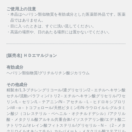
ご使用上の注意
本品はへパリン類似物質を有効成分とした医薬部外品です。医薬
品ではありません。
目に入ったときは、すぐに洗い流してください。
高温の場所や、日のあたる場所には置かないでください。
[販売名] ＨＤエマルジョン
有効成分
ヘパリン類似物質/グリチルリチン酸ジカリウム
その他成分
精製水/1,3-ブチレングリコール/濃グリセリン/2－エチルヘキサン酸
セチル/流動パラフィン/トリ2－エチルヘキサン酸グリセリル/ワセ
リン/L－セリン/L－テアニン/N－アセチル－L－ヒドロキシプロリ
ン/dl－α－トコフェロール/天然ビタミンE/N-ラウロイル-L-グルタミ
ン酸ジ（コレステリル・ベヘニル・オクチルドデシル）/アクリル
酸・メタクリル酸アルキル共重合体/イソステアリン酸/エデト酸二
ナトリウム/オレイン酸フィトステリル/グリセリル－N－（2－メタ
クリロイルオキシエチル）カルバメート・メタクリル酸ステアリル