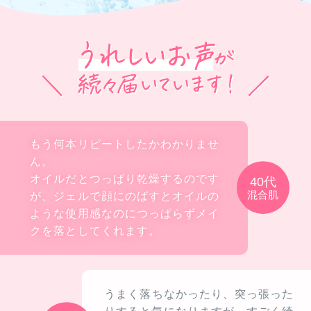
もう何本リピートしたかわかりませ
ん。
オイルだとつっぱり乾燥するのです
40代
混合肌
が、ジェルで顔にのばすとオイルの
ような使用感なのにつっぱらずメイ
クを落としてくれます。
うまく落ちなかったり、突っ張った
りすると気になりますが、すごく綺