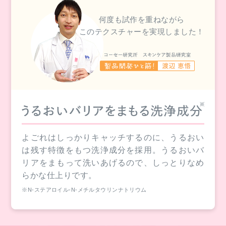
何度も試作を重ねながら
このテクスチャーを実現しました！
よごれはしっかりキャッチするのに、うるおい
は残す特徴をもつ洗浄成分を採用。うるおいバ
リアをまもって洗いあげるので、しっとりなめ
らかな仕上りです。
※N-ステアロイル-N-メチルタウリンナトリウム