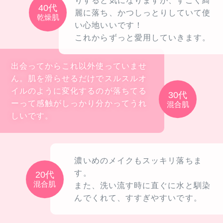
40代
麗に落ち、かつしっとりしていて使
乾燥肌
い心地いいです！
これからずっと愛用していきます。
出会ってからこれ以外使っていませ
ん。肌を滑らせるだけでスルスルオ
イルのように変化するのが落ちてる
30代
ーって感触がしっかり分かってうれ
混合肌
しいです。
濃いめのメイクもスッキリ落ちま
す。
20代
混合肌
また、洗い流す時に直ぐに水と馴染
んでくれて、すすぎやすいです。