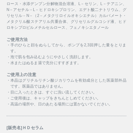
ロース・水添デンプン分解物混合溶液、L－セリン、L－テアニン、
N－アセチル－L－ヒドロキシプロリン、エデト酸二ナトリウム、グ
リセリル－N－（2－メタクリロイルオキシエチル）カルバメート・
メタクリル酸ステアリル共重合体、グリセリルグルコシド液、ヒド
ロキシプロピルメチルセルロース、フェノキシエタノール
ご使用方法
手のひらと顔をぬらしてから、ポンプを2,3回押した量をとりま
す。
泡で肌を包み込むようにやさしく洗顔します。
水またはぬるま湯で充分にすすぎます。
ご使用上の注意
本品はグリチルリチン酸ジカリウムを有効成分とした医薬部外品
です。医薬品ではありません。
目に入ったときは、すぐに洗い流してください。
ご使用後は、キャップをきちんとしめてください。
高温の場所や、日のあたる場所には置かないでください。
[販売名]ＨＤセラム