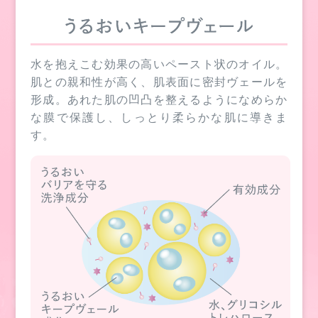
水を抱えこむ効果の高いペースト状のオイル。
肌との親和性が高く、肌表面に密封ヴェールを
形成。あれた肌の凹凸を整えるようになめらか
な膜で保護し、しっとり柔らかな肌に導きま
す。