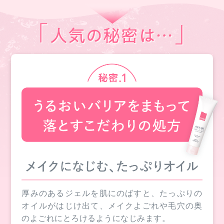
厚みのあるジェルを肌にのばすと、たっぷりの
オイルがはじけ出て、メイクよごれや毛穴の奥
のよごれにとろけるようになじみます。