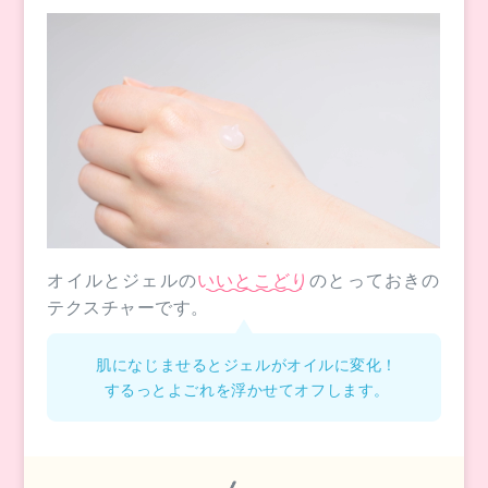
オイルとジェルの
いいとこどり
のとっておきの
テクスチャーです。
肌になじませるとジェルがオイルに変化！
するっとよごれを浮かせてオフします。