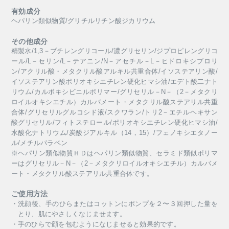
有効成分
ヘパリン類似物質/グリチルリチン酸ジカリウム
その他成分
精製水/1,3－ブチレングリコール/濃グリセリン/ジプロピレングリコ
ール/L－セリン/L－テアニン/N－アセチル－L－ヒドロキシプロリ
ン/アクリル酸・メタクリル酸アルキル共重合体/イソステアリン酸/
イソステアリン酸ポリオキシエチレン硬化ヒマシ油/エデト酸二ナト
リウム/カルボキシビニルポリマー/グリセリル－N－（2－メタクリ
ロイルオキシエチル）カルバメート・メタクリル酸ステアリル共重
合体/グリセリルグルコシド液/スクワラン/トリ2－エチルヘキサン
酸グリセリル/フィトステロール/ポリオキシエチレン硬化ヒマシ油/
水酸化ナトリウム/炭酸ジアルキル（14，15）/フェノキシエタノー
ル/メチルパラベン
※ヘパリン類似物質ＨＤはヘパリン類似物質、セラミド類似ポリマ
ーはグリセリル－N－（2－メタクリロイルオキシエチル）カルバメ
ート・メタクリル酸ステアリル共重合体です。
ご使用方法
洗顔後、手のひらまたはコットンにポンプを２〜３回押した量を
とり、肌にやさしくなじませます。
手のひらで顔を包むようになじませると効果的です。