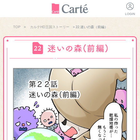
LOGIN
TOP
>
カルテHD王国ストーリー
> 22.迷いの森（前編）