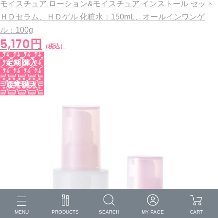
モイスチュア ローション&モイスチュア インストール セット
ＨＤセラム、ＨＤゲル
化粧水：150mL、オールインワンゲ
ル：100g
5,170円
（税込）
定期購入
通常購入
MENU
PRODUCTS
SEARCH
MY PAGE
CART