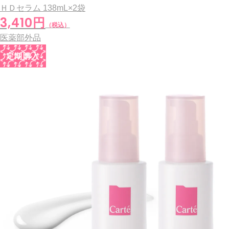
ＨＤセラム
138mL×2袋
3,410円
（税込）
医薬部外品
定期購入