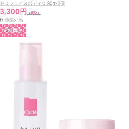
ＨＤフェイスボディＣ
90g×2個
3,300円
（税込）
医薬部外品
定期購入