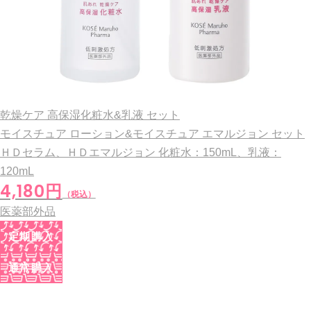
乾燥ケア 高保湿化粧水&乳液 セット
モイスチュア ローション&モイスチュア エマルジョン セット
ＨＤセラム、ＨＤエマルジョン
化粧水：150mL、乳液：
120mL
4,180円
（税込）
医薬部外品
定期購入
通常購入