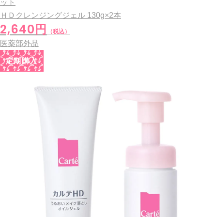
ット
ＨＤクレンジングジェル
130g×2本
2,640円
（税込）
医薬部外品
定期購入