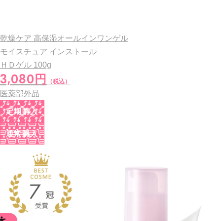
乾燥ケア 高保湿オールインワンゲル
モイスチュア インストール
ＨＤゲル
100g
3,080円
（税込）
医薬部外品
定期購入
通常購入