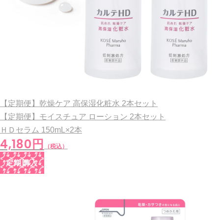
【定期便】乾燥ケア 高保湿化粧水 2本セット
【定期便】モイスチュア ローション 2本セット
ＨＤセラム
150mL×2本
4,180円
（税込）
定期購入