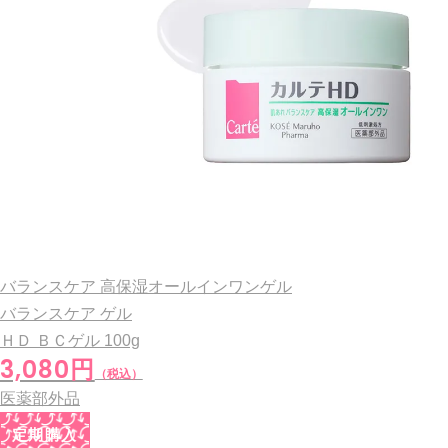
バランスケア 高保湿オールインワンゲル
バランスケア ゲル
ＨＤ ＢＣゲル
100g
3,080円
（税込）
医薬部外品
定期購入