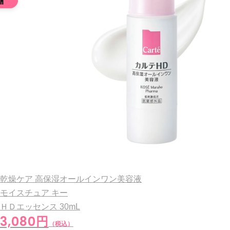
乾燥ケア 高保湿オールインワン美容液
モイスチュア キー
ＨＤエッセンス
30mL
3,080円
（税込）