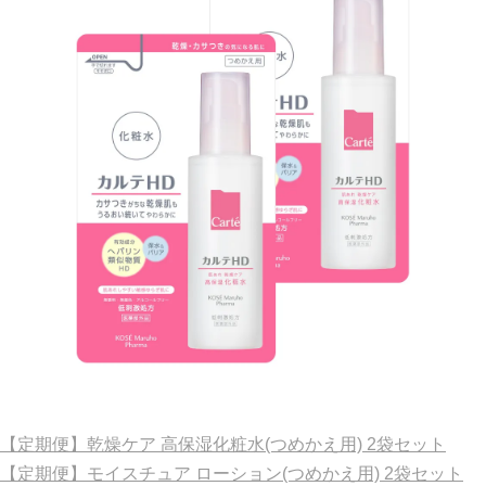
【定期便】乾燥ケア 高保湿化粧水(つめかえ用) 2袋セット
【定期便】モイスチュア ローション(つめかえ用) 2袋セット