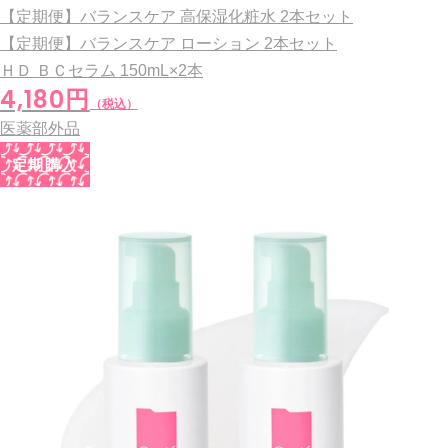
【定期便】バランスケア 高保湿化粧水 2本セット
【定期便】バランスケア ローション 2本セット
ＨＤ ＢＣセラム
150mL×2本
4,180円
（税込）
医薬部外品
定期購入