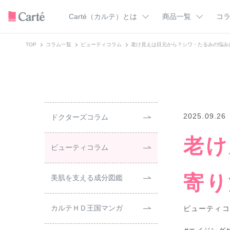
Carté（カルテ）とは
商品一覧
コ
TOP
コラム一覧
ビューティコラム
老け見えは目元から？シワ・たるみの悩み
カテゴリー一覧
Carté（カルテ）のこだわり
ドクターズコラ
カルテＨＤの使い方
美肌を支える成
トライアル
クレンジング
美肌マンガ
洗顔料
化粧水
スキンケア用語
乳液
オールインワン
フェイスクリーム
ミスト化粧水
2025.09.26
ドクターズコラム
バーム
UVケア
老け
ボディウォッシュ
フェイス＆ボディ
ビューティコラム
ア
ハンドクリーム
すべての商品
寄り
美肌を支える成分図鑑
カルテＨＤ王国マンガ
ビューティコ