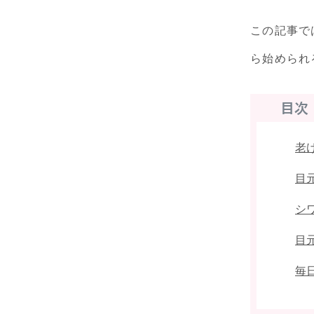
この記事で
ら始められ
老
目
シ
目
毎