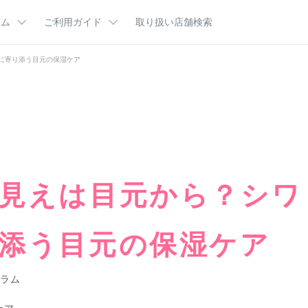
ラム
ご利用ガイド
取り扱い店舗検索
に寄り添う目元の保湿ケア
肌悩み
ム
ご利用ガイドTOP
ビューティコラム
はじめてのかたへ
分図鑑
お客様サポート
カルテＨＤ王国マンガ
定期便とは
乾燥・カサつきが気になる（乾燥ケア）
ポイントプログラム
インタビュー
よくあるご質問
キーワード
乾燥・テカリ・毛穴が気になる（バランスケア）
集
CMギャラリー
カサつき
テカリ
商品一覧
ハンドケ
見えは目元から？シワ
ケ
添う目元の保湿ケア
ラム