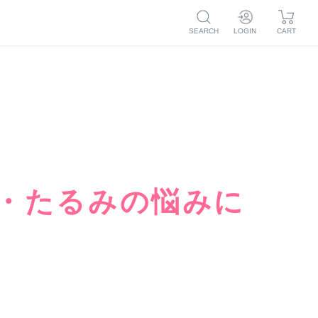
SEARCH
LOGIN
CART
ログイン
マイページ
新規会員登録
注文履歴
お気に入り
マイページ
毛穴
ボディケア
トライアル
つめかえ
注文履歴
ア
お気に入り
・たるみの悩みに