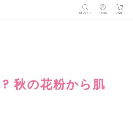
SEARCH
LOGIN
CART
ログイン
マイページ
新規会員登録
注文履歴
お気に入り
マイページ
毛穴
ボディケア
トライアル
つめかえ
注文履歴
ア
お気に入り
? 秋の花粉から肌