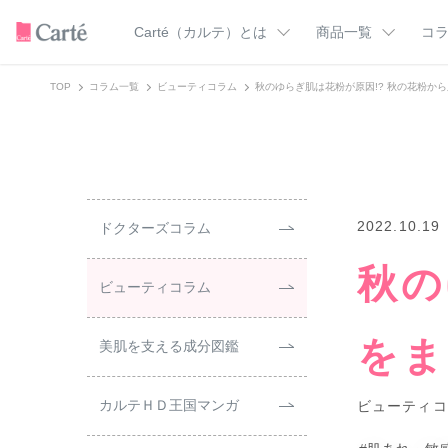
Carté（カルテ）とは
商品一覧
コ
TOP
コラム一覧
ビューティコラム
秋のゆらぎ肌は花粉が原因!? 秋の花粉か
カテゴリー一覧
Carté（カルテ）のこだわり
ドクターズコラ
カルテＨＤの使い方
美肌を支える成
トライアル
クレンジング
美肌マンガ
洗顔料
化粧水
スキンケア用語
乳液
オールインワン
フェイスクリーム
ミスト化粧水
2022.10.19
ドクターズコラム
バーム
UVケア
秋の
ボディウォッシュ
フェイス＆ボディ
ビューティコラム
ア
ハンドクリーム
すべての商品
をま
美肌を支える成分図鑑
カルテＨＤ王国マンガ
ビューティコ