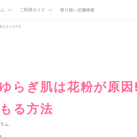
ラム
ご利用ガイド
取り扱い店舗検索
ら肌をまもる方法
肌悩み
ム
ご利用ガイドTOP
ビューティコラム
はじめてのかたへ
分図鑑
お客様サポート
カルテＨＤ王国マンガ
定期便とは
乾燥・カサつきが気になる（乾燥ケア）
ポイントプログラム
インタビュー
よくあるご質問
キーワード
乾燥・テカリ・毛穴が気になる（バランスケア）
集
CMギャラリー
カサつき
テカリ
商品一覧
ハンドケ
ゆらぎ肌は花粉が原因!
ケ
もる方法
ラム